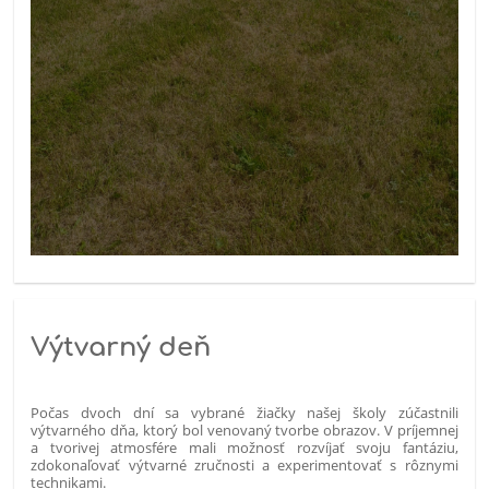
Výtvarný deň
Počas dvoch dní sa vybrané žiačky našej školy zúčastnili
výtvarného dňa, ktorý bol venovaný tvorbe obrazov. V príjemnej
a tvorivej atmosfére mali možnosť rozvíjať svoju fantáziu,
zdokonaľovať výtvarné zručnosti a experimentovať s rôznymi
technikami.