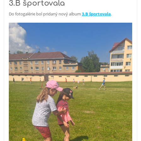
3.B športovala
Do fotogalérie bol pridaný nový album
3.B športovala
.