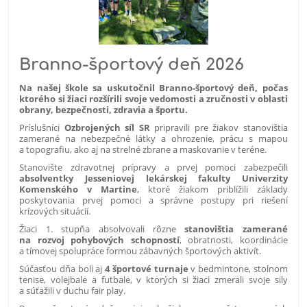
Branno-športový deň 2026
Na našej škole sa uskutočnil Branno-športový deň, počas
ktorého si žiaci rozšírili svoje vedomosti a zručnosti v oblasti
obrany, bezpečnosti, zdravia a športu.
Príslušníci
Ozbrojených síl SR
pripravili pre žiakov stanovištia
zamerané na nebezpečné látky a ohrozenie, prácu s mapou
a topografiu, ako aj na strelné zbrane a maskovanie v teréne.
Stanovište zdravotnej prípravy a prvej pomoci zabezpečili
absolventky Jesseniovej lekárskej fakulty Univerzity
Komenského v Martine
, ktoré žiakom priblížili základy
poskytovania prvej pomoci a správne postupy pri riešení
krízových situácií.
Žiaci 1. stupňa absolvovali rôzne
stanovištia zamerané
na rozvoj pohybových schopností
, obratnosti, koordinácie
a tímovej spolupráce formou zábavných športových aktivít.
Súčasťou dňa boli aj
4 športové turnaje
v bedmintone, stolnom
tenise, volejbale a futbale, v ktorých si žiaci zmerali svoje sily
a súťažili v duchu fair play.