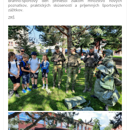
Branno-športový deň priniesol žiakom množstvo nových
poznatkov, praktických skúseností a príjemných športových
zážitkov.
ZRŠ