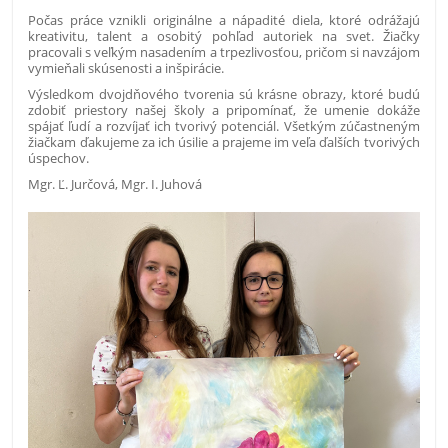
Počas práce vznikli originálne a nápadité diela, ktoré odrážajú
kreativitu, talent a osobitý pohľad autoriek na svet. Žiačky
pracovali s veľkým nasadením a trpezlivosťou, pričom si navzájom
vymieňali skúsenosti a inšpirácie.
Výsledkom dvojdňového tvorenia sú krásne obrazy, ktoré budú
zdobiť priestory našej školy a pripomínať, že umenie dokáže
spájať ľudí a rozvíjať ich tvorivý potenciál. Všetkým zúčastneným
žiačkam ďakujeme za ich úsilie a prajeme im veľa ďalších tvorivých
úspechov.
Mgr. Ľ. Jurčová, Mgr. I. Juhová