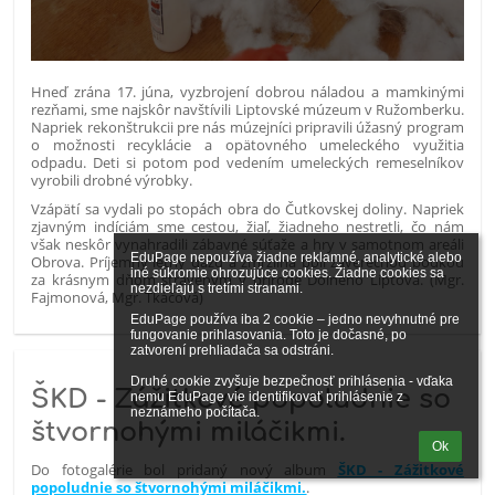
Hneď zrána 17. júna, vyzbrojení dobrou náladou a mamkinými
rezňami, sme najskôr navštívili Liptovské múzeum v Ružomberku.
Napriek rekonštrukcii pre nás múzejníci pripravili úžasný program
o možnosti recyklácie a opätovného umeleckého využitia
odpadu. Deti si potom pod vedením umeleckých remeselníkov
vyrobili drobné výrobky.
Vzápätí sa vydali po stopách obra do Čutkovskej doliny. Napriek
zjavným indíciám sme cestou, žiaľ, žiadneho nestretli, čo nám
však neskôr vynahradili zábavné súťaže a hry v samotnom areáli
EduPage nepoužíva žiadne reklamné, analytické alebo 
Obrova. Príjemný letný dážď a zmrzlina boli záverečnou bodkou
iné súkromie ohrozujúce cookies. Žiadne cookies sa 
za krásnym dňom stráveným v prírode Dolného Liptova. (Mgr.
nezdieľajú s tretími stranami.

Fajmonová, Mgr. Tkáčová)
EduPage používa iba 2 cookie – jedno nevyhnutné pre 
fungovanie prihlasovania. Toto je dočasné, po 
zatvorení prehliadača sa odstráni.

Druhé cookie zvyšuje bezpečnosť prihlásenia - vďaka 
ŠKD - Zážitkové popoludnie so
nemu EduPage vie identifikovať prihlásenie z 
neznámeho počítača.
štvornohými miláčikmi.
Ok
Do fotogalérie bol pridaný nový album
ŠKD - Zážitkové
popoludnie so štvornohými miláčikmi.
.