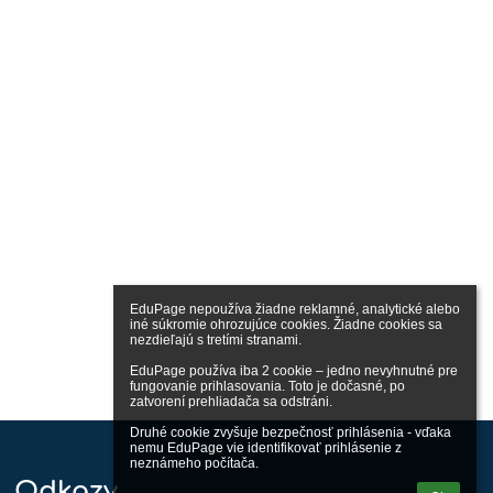
EduPage nepoužíva žiadne reklamné, analytické alebo 
iné súkromie ohrozujúce cookies. Žiadne cookies sa 
nezdieľajú s tretími stranami.

EduPage používa iba 2 cookie – jedno nevyhnutné pre 
fungovanie prihlasovania. Toto je dočasné, po 
zatvorení prehliadača sa odstráni.

Druhé cookie zvyšuje bezpečnosť prihlásenia - vďaka 
nemu EduPage vie identifikovať prihlásenie z 
neznámeho počítača.
Odkazy