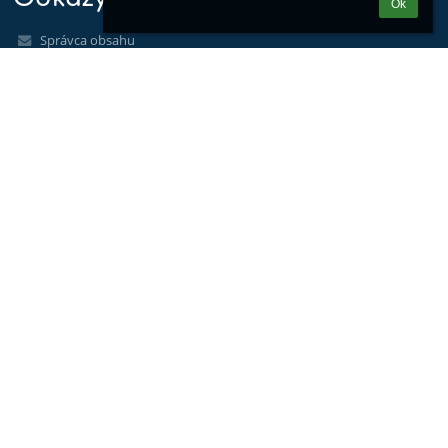
Ok
Správca obsahu
Technická podpora
Vyhlásenie o prístupnosti
Právne informácie
Zásady ochrany osobných údajov
Údaje o prevádzkovateľovi
Mapa stránok
O nás
Kontakt
Novinky
Kontakty
Základná škola ako org. zložka Spojenej školy
skola@spojenaskolalh.sk