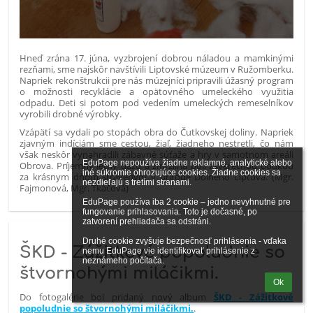
Hneď zrána 17. júna, vyzbrojení dobrou náladou a mamkinými
rezňami, sme najskôr navštívili Liptovské múzeum v Ružomberku.
Napriek rekonštrukcii pre nás múzejníci pripravili úžasný program
o možnosti recyklácie a opätovného umeleckého využitia
odpadu. Deti si potom pod vedením umeleckých remeselníkov
vyrobili drobné výrobky.
Vzápätí sa vydali po stopách obra do Čutkovskej doliny. Napriek
zjavným indíciám sme cestou, žiaľ, žiadneho nestretli, čo nám
však neskôr vynahradili zábavné súťaže a hry v samotnom areáli
EduPage nepoužíva žiadne reklamné, analytické alebo 
Obrova. Príjemný letný dážď a zmrzlina boli záverečnou bodkou
iné súkromie ohrozujúce cookies. Žiadne cookies sa 
za krásnym dňom stráveným v prírode Dolného Liptova. (Mgr.
nezdieľajú s tretími stranami.

Fajmonová, Mgr. Tkáčová)
EduPage používa iba 2 cookie – jedno nevyhnutné pre 
fungovanie prihlasovania. Toto je dočasné, po 
zatvorení prehliadača sa odstráni.

Druhé cookie zvyšuje bezpečnosť prihlásenia - vďaka 
ŠKD - Zážitkové popoludnie so
nemu EduPage vie identifikovať prihlásenie z 
neznámeho počítača.
štvornohými miláčikmi.
Ok
Do fotogalérie bol pridaný nový album
ŠKD - Zážitkové
popoludnie so štvornohými miláčikmi.
.