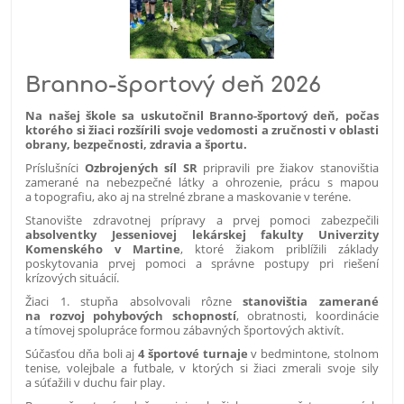
Branno-športový deň 2026
Na našej škole sa uskutočnil Branno-športový deň, počas
ktorého si žiaci rozšírili svoje vedomosti a zručnosti v oblasti
obrany, bezpečnosti, zdravia a športu.
Príslušníci
Ozbrojených síl SR
pripravili pre žiakov stanovištia
zamerané na nebezpečné látky a ohrozenie, prácu s mapou
a topografiu, ako aj na strelné zbrane a maskovanie v teréne.
Stanovište zdravotnej prípravy a prvej pomoci zabezpečili
absolventky Jesseniovej lekárskej fakulty Univerzity
Komenského v Martine
, ktoré žiakom priblížili základy
poskytovania prvej pomoci a správne postupy pri riešení
krízových situácií.
Žiaci 1. stupňa absolvovali rôzne
stanovištia zamerané
na rozvoj pohybových schopností
, obratnosti, koordinácie
a tímovej spolupráce formou zábavných športových aktivít.
Súčasťou dňa boli aj
4 športové turnaje
v bedmintone, stolnom
tenise, volejbale a futbale, v ktorých si žiaci zmerali svoje sily
a súťažili v duchu fair play.