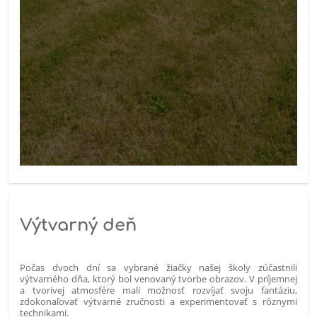
Výtvarný deň
Počas dvoch dní sa vybrané žiačky našej školy zúčastnili
výtvarného dňa, ktorý bol venovaný tvorbe obrazov. V príjemnej
a tvorivej atmosfére mali možnosť rozvíjať svoju fantáziu,
zdokonaľovať výtvarné zručnosti a experimentovať s rôznymi
technikami.