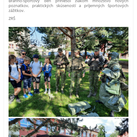
Branno-športový deň priniesol žiakom množstvo nových
poznatkov, praktických skúseností a príjemných športových
zážitkov.
ZRŠ