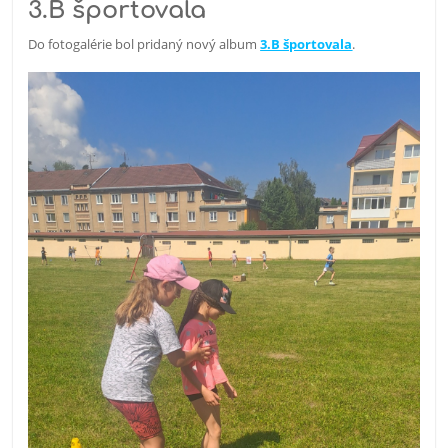
3.B športovala
Do fotogalérie bol pridaný nový album
3.B športovala
.