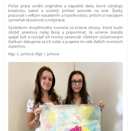
Počas práce vznikli originálne a nápadité diela, ktoré odrážajú
kreativitu, talent a osobitý pohľad autoriek na svet. Žiačky
pracovali s veľkým nasadením a trpezlivosťou, pričom si navzájom
vymieňali skúsenosti a inšpirácie.
Výsledkom dvojdňového tvorenia sú krásne obrazy, ktoré budú
zdobiť priestory našej školy a pripomínať, že umenie dokáže
spájať ľudí a rozvíjať ich tvorivý potenciál. Všetkým zúčastneným
žiačkam ďakujeme za ich úsilie a prajeme im veľa ďalších tvorivých
úspechov.
Mgr. Ľ. Jurčová, Mgr. I. Juhová