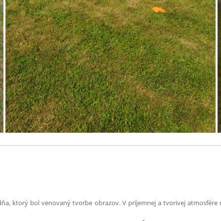
dňa, ktorý bol venovaný tvorbe obrazov. V príjemnej a tvorivej atmosfére 