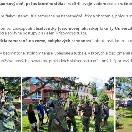
ortový deň, počas ktorého si žiaci rozšírili svoje vedomosti a zručnos
 pre žiakov stanovištia zamerané na nebezpečné látky a ohrozenie, prácu s m
pomoci zabezpečili
absolventky Jesseniovej lekárskej fakulty Univer
ci a správne postupy pri riešení krízových situácií.
ištia zamerané na rozvoj pohybových schopností
, obratnosti, koordin
v bedmintone, stolnom tenise, volejbale a futbale, v ktorých si žiaci zmerali sv
nožstvo nových poznatkov, praktických skúseností a príjemných športových