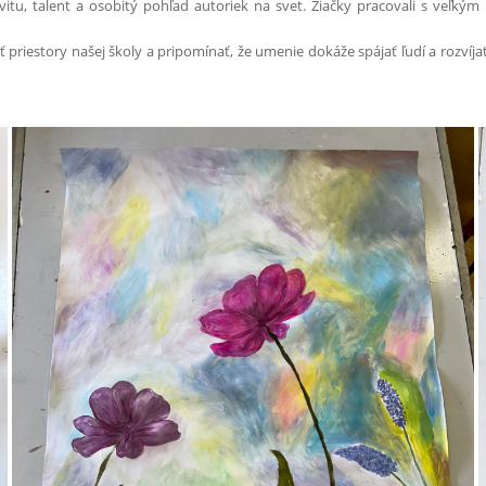
tivitu, talent a osobitý pohľad autoriek na svet. Žiačky pracovali s veľk
riestory našej školy a pripomínať, že umenie dokáže spájať ľudí a rozvíj