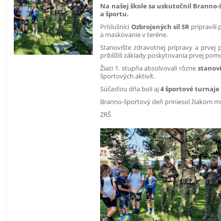
Na našej škole sa uskutočnil Branno-šp
a športu.
Príslušníci
Ozbrojených síl SR
pripravili
a maskovanie v teréne.
Stanovište zdravotnej prípravy a prvej 
priblížili základy poskytovania prvej pomo
Žiaci 1. stupňa absolvovali rôzne
stanov
športových aktivít.
Súčasťou dňa boli aj
4 športové turnaje
Branno-športový deň priniesol žiakom m
ZRŠ