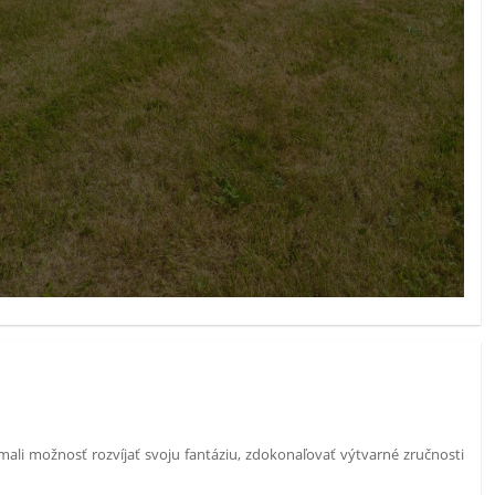
mali možnosť rozvíjať svoju fantáziu, zdokonaľovať výtvarné zručnosti