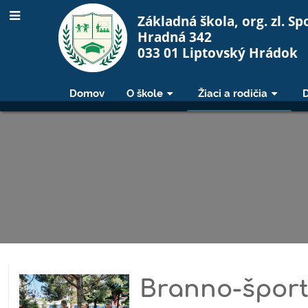
Základná škola, org. zl. Sp
Hradná 342
033 01 Liptovský Hrádok
Domov
O škole
Žiaci a rodičia
Novinky
Branno-šport