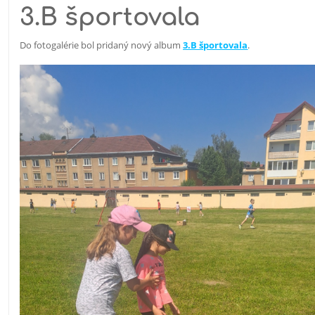
3.B športovala
Do fotogalérie bol pridaný nový album
3.B športovala
.