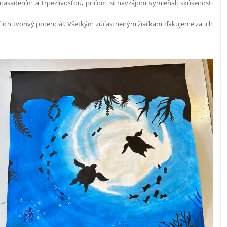
ým nasadením a trpezlivosťou, pričom si navzájom vymieňali skúsenosti
ať ich tvorivý potenciál. Všetkým zúčastneným žiačkam ďakujeme za ich