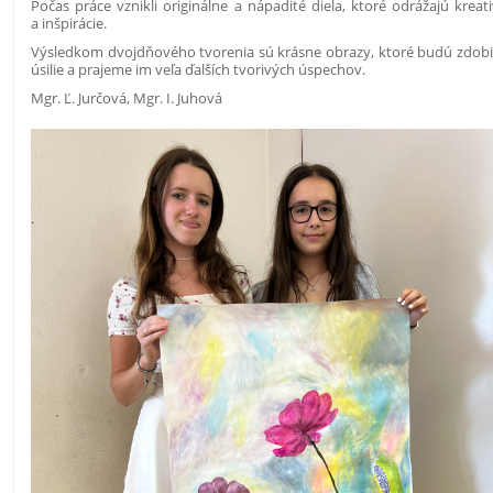
Počas práce vznikli originálne a nápadité diela, ktoré odrážajú krea
a inšpirácie.
Výsledkom dvojdňového tvorenia sú krásne obrazy, ktoré budú zdobiť p
úsilie a prajeme im veľa ďalších tvorivých úspechov.
Mgr. Ľ. Jurčová, Mgr. I. Juhová