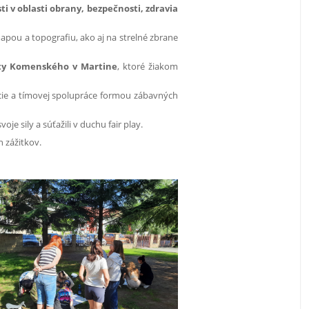
ti v oblasti obrany, bezpečnosti, zdravia
apou a topografiu, ako aj na strelné zbrane
zity Komenského v Martine
, ktoré žiakom
ácie a tímovej spolupráce formou zábavných
oje sily a súťažili v duchu fair play.
 zážitkov.