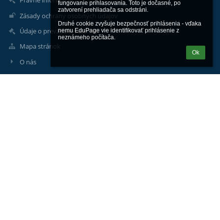
Právne informácie
fungovanie prihlasovania. Toto je dočasné, po 
zatvorení prehliadača sa odstráni.

Zásady ochrany osobných údajov
Druhé cookie zvyšuje bezpečnosť prihlásenia - vďaka 
Údaje o prevádzkovateľovi
nemu EduPage vie identifikovať prihlásenie z 
neznámeho počítača.
Mapa stránok
Ok
O nás
Kontakt
Novinky
Kontakty
Základná škola ako org. zložka Spojenej školy
skola@spojenaskolalh.sk
044/5222 006
044/5222 006
IČO: 56251122
DIČ: 2122319342
Bankové spojenie: