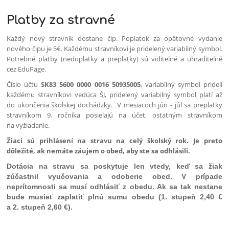
Platby za stravné
Každý nový stravník dostane čip. Poplatok za opätovné vydanie
nového čipu je 5€. Každému stravníkovi je pridelený variabilný symbol.
Potrebné platby (nedoplatky a preplatky) sú viditeľné a uhraditeľné
cez EduPage.
Číslo účtu
SK83 5600 0000 0016 50935005
, variabilný symbol pridelí
každému stravníkovi vedúca ŠJ, pridelený variabilný symbol platí až
do ukončenia školskej dochádzky. V mesiacoch jún - júl sa preplatky
stravníkom 9. ročníka posielajú na účet, ostatným stravníkom
na vyžiadanie.
Žiaci sú prihlásení na stravu na celý školský rok. Je preto
dôležité, ak nemáte záujem o obed, aby ste sa odhlásili.
Dotácia na stravu sa poskytuje len vtedy, keď sa žiak
zúčastnil vyučovania a odoberie obed. V prípade
neprítomnosti sa musí odhlásiť z obedu. Ak sa tak nestane
bude musieť zaplatiť plnú sumu obedu (1. stupeň 2,40 €
a 2. stupeň 2,60 €).