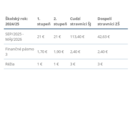
Školský rok:
1.
2.
Cudzí
Dospelí
2024/25
stupeň
stupeň
stravníci ŠJ
stravníci ZŠ
SEP/2025 -
21 €
21 €
113,40 €
42,63 €
MÁJ/2026
Finančné pásmo
1,70 €
1,90 €
2,40 €
2,40 €
3
Réžia
1 €
1 €
3 €
3 €