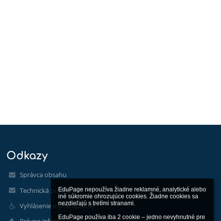
Odkazy
Správca obsahu
Technická podpora
EduPage nepoužíva žiadne reklamné, analytické alebo 
iné súkromie ohrozujúce cookies. Žiadne cookies sa 
nezdieľajú s tretími stranami.

Vyhlásenie o prístupnosti
EduPage používa iba 2 cookie – jedno nevyhnutné pre 