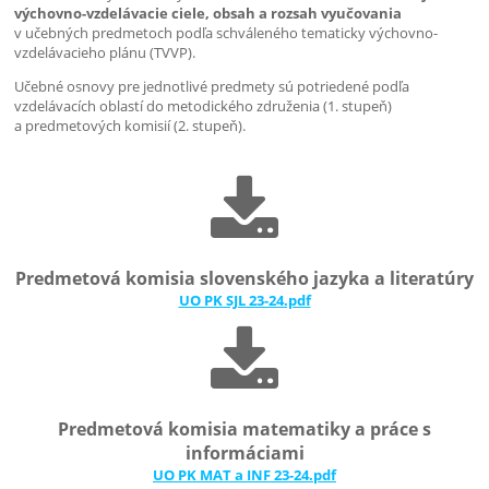
výchovno-vzdelávacie ciele, obsah a rozsah vyučovania
v učebných predmetoch podľa schváleného tematicky výchovno-
vzdelávacieho plánu (TVVP).
Učebné osnovy pre jednotlivé predmety sú potriedené podľa
vzdelávacích oblastí do metodického združenia (1. stupeň)
a predmetových komisií (2. stupeň).
Predmetová komisia slovenského jazyka a literatúry
UO PK SJL 23-24.pdf
Predmetová komisia matematiky a práce s
informáciami
UO PK MAT a INF 23-24.pdf