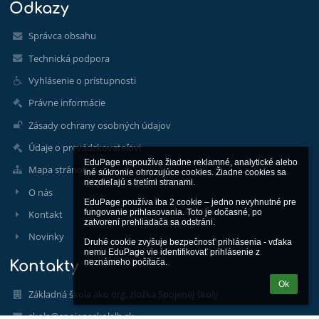
Odkazy
Správca obsahu
Technická podpora
Vyhlásenie o prístupnosti
Právne informácie
Zásady ochrany osobných údajov
Údaje o prevádzkovateľovi
EduPage nepoužíva žiadne reklamné, analytické alebo 
Mapa stránok
iné súkromie ohrozujúce cookies. Žiadne cookies sa 
nezdieľajú s tretími stranami.

O nás
EduPage používa iba 2 cookie – jedno nevyhnutné pre 
fungovanie prihlasovania. Toto je dočasné, po 
Kontakt
zatvorení prehliadača sa odstráni.

Novinky
Druhé cookie zvyšuje bezpečnosť prihlásenia - vďaka 
nemu EduPage vie identifikovať prihlásenie z 
neznámeho počítača.
Kontakty
Ok
Základná škola ako org. zložka Spojenej školy
skola@spojenaskolalh.sk