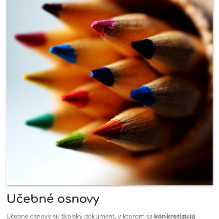
Učebné osnovy
Učebné osnovy sú školský dokument, v ktorom sa
konkretizujú