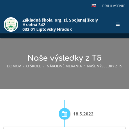
PRIHLÁSENIE
Základná škola, org. zl. Spojenej školy
Hradná 342
033 01 Liptovský Hrádok
Naše výsledky z T5
DOMOV
/
O ŠKOLE
/
NÁRODNÉ MERANIA
/
NAŠE VÝSLEDKY Z T5
Naše
výsledky
18.5.2022
z