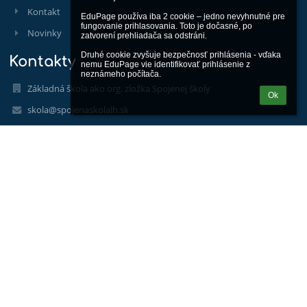
Kontakt
EduPage používa iba 2 cookie – jedno nevyhnutné pre 
fungovanie prihlasovania. Toto je dočasné, po 
Novinky
zatvorení prehliadača sa odstráni.

Druhé cookie zvyšuje bezpečnosť prihlásenia - vďaka 
Kontakty
nemu EduPage vie identifikovať prihlásenie z 
neznámeho počítača.
Základná škola ako org. zložka Spojenej školy
Ok
skola@spojenaskolalh.sk
044/5222 006
044/5222 006
IČO: 56251122
DIČ: 2122319342
Bankové spojenie:
PRIMA Banka Slovensko a.s.
Pobočka Liptovský Hrádok
IBAN: SK7056000000001650930001
GDPR
V zmysle čl. 37 GDPR – Nariadenie Európskeho parlamentu a
Rady (EÚ) č. 2016/679, resp. § 44 Zákona č. 18/2018 Z.z.
zverejňujeme kontaktné údaje zodpovednej osoby: