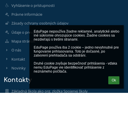
Vyhlásenie o prístupnosti
Právne informácie
Zásady ochrany osobných údajov
EduPage nepoužíva žiadne reklamné, analytické alebo 
Údaje o prevádzkovateľovi
iné súkromie ohrozujúce cookies. Žiadne cookies sa 
nezdieľajú s tretími stranami.

Mapa stránok
EduPage používa iba 2 cookie – jedno nevyhnutné pre 
O nás
fungovanie prihlasovania. Toto je dočasné, po 
zatvorení prehliadača sa odstráni.

Kontakt
Druhé cookie zvyšuje bezpečnosť prihlásenia - vďaka 
Novinky
nemu EduPage vie identifikovať prihlásenie z 
neznámeho počítača.
Kontakty
Ok
Základná škola ako org. zložka Spojenej školy
skola@spojenaskolalh.sk
044/5222 006
044/5222 006
IČO: 56251122