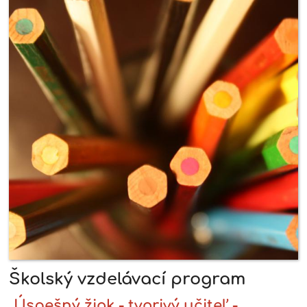
Školský vzdelávací program
„Úspešný žiak - tvorivý učiteľ -